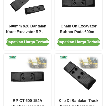
600mm ø20 Bantalan
Chain On Excavator
Karet Excavator RP - ST
Rubber Pads 600mm
- 600A - M20 Untuk Seri
Lebar Tahan Aus Daya
Dapatkan Harga Terbaik
Dapatkan Harga Terbaik
Hitatch Dan Komatsu
Tahan Tinggi
RP-CT-600-154A
Klip Di Bantalan Track