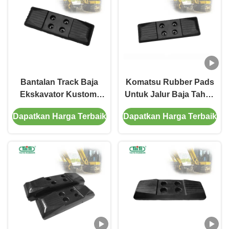
Bantalan Track Baja
Komatsu Rubber Pads
Ekskavator Kustom,
Untuk Jalur Baja Tahan
Klip Pada Bantalan
Suhu Tinggi
Dapatkan Harga Terbaik
Dapatkan Harga Terbaik
Karet Untuk Excavator