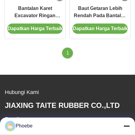
Bantalan Karet
Baut Getaran Lebih
Excavator Ringan
Rendah Pada Bantalan
Formula Karet Khusus
Track Karet Untuk
Dapatkan Harga Terbaik
Dapatkan Harga Terbaik
Yang Dirancang
Penggalian Umur
Khusus Tahan Lama
Panjang
1
Hubungi Kami
JIAXING TAITE RUBBER CO.,LTD
E-mail
Phoebe
hn.lin@taite-track.com