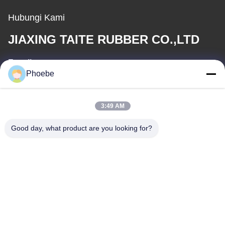
Hubungi Kami
JIAXING TAITE RUBBER CO.,LTD
E-mail
Phoebe
hn.lin@taite-track.com
3:49 AM
Waktu Kerja
8:00-17:00
Good day, what product are you looking for?
Alamat Kami
Alamat
No.33 Jalan Yongsheng, Jiashan, Zhejiang, Tiongkok
Telp
86-573-8463-2208