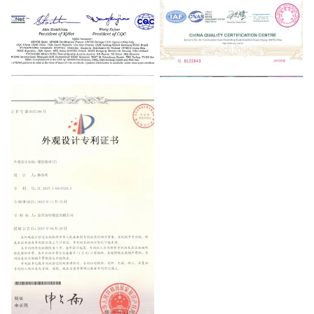
The international certificational
Quality Management System
Network
Certificate