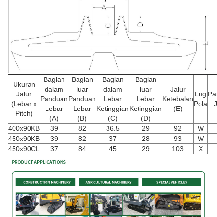
Bagian
Bagian
Bagian
Bagian
Ukuran
dalam
luar
dalam
luar
Jalur
Jalur
Lug
Pa
Panduan
Panduan
Lebar
Lebar
Ketebalan
(Lebar x
Pola
J
Lebar
Lebar
Ketinggian
Ketinggian
(E)
Pitch)
(A)
(B)
(C)
(D)
400x90KB
39
82
36.5
29
92
W
450x90KB
39
82
37
28
93
W
450x90CL
37
84
45
29
103
X