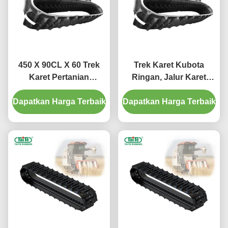
450 X 90CL X 60 Trek
Trek Karet Kubota
Karet Pertanian
Ringan, Jalur Karet
Panjang 5400mm Untuk
Combine Harvester
Dapatkan Harga Terbaik
CLAAS Pemanen Kecil
Dapatkan Harga Terbaik
Fleksibel