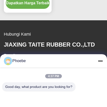
Dapatkan Harga Terbaik
Harvesters KB400 X 90
X 47
Hubungi Kami
JIAXING TAITE RUBBER CO.,LTD
E-mail
Phoebe
hn.lin@taite-track.com
Waktu Kerja
4:37 PM
8:00-17:00
Good day, what product are you looking for?
Alamat Kami
Alamat